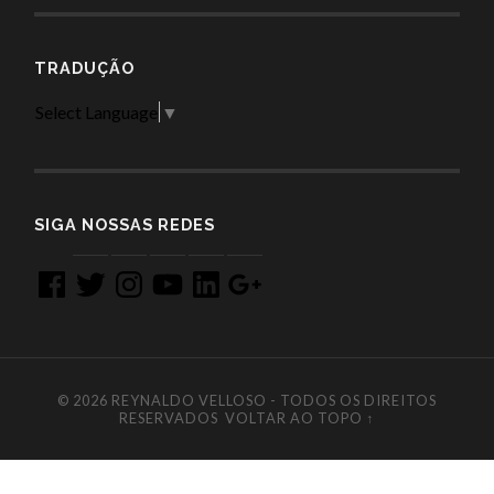
TRADUÇÃO
Select Language
▼
SIGA NOSSAS REDES
Facebook
Twitter
Instagram
YouTube
LinkedIn
Google
+
© 2026
REYNALDO VELLOSO - TODOS OS DIREITOS
RESERVADOS
VOLTAR AO TOPO ↑