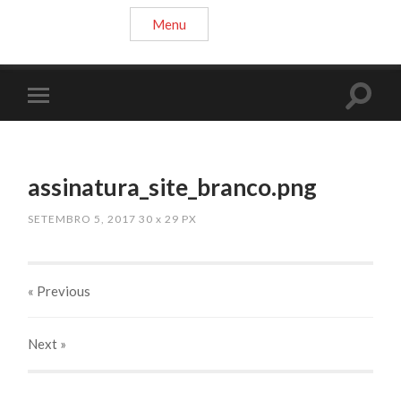
Menu
assinatura_site_branco.png
SETEMBRO 5, 2017
30
x
29 PX
« Previous
Next
»