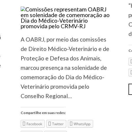
“
p
C
d
ã
A OABRJ, por meio das comissões
de Direito Médico-Veterinário e de
Co
e
Proteção e Defesa dos Animais,
e
marcou presença na solenidade de
comemoração do Dia do Médico-
Veterinário promovida pelo
Conselho Regional…
Compartilhe em suas redes:
Facebook
Twitter
WhatsApp