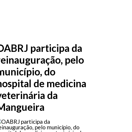
OABRJ participa da
reinauguração, pelo
município, do
hospital de medicina
veterinária da
Mangueira