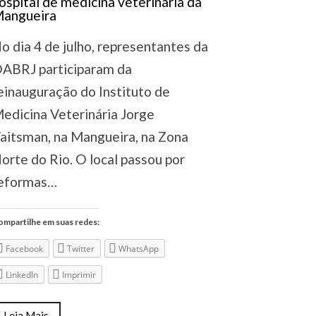
o dia 4 de julho, representantes da
ABRJ participaram da
einauguração do Instituto de
edicina Veterinária Jorge
aitsman, na Mangueira, na Zona
orte do Rio. O local passou por
eformas…
mpartilhe em suas redes:
Facebook
Twitter
WhatsApp
LinkedIn
Imprimir
Leia Mais