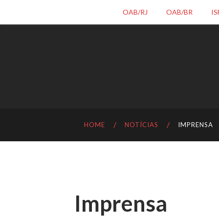
OAB/RJ
OAB/BR
IS
HOME
NOTÍCIAS
IMPRENSA
Imprensa