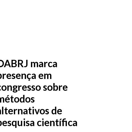
OABRJ marca
presença em
congresso sobre
métodos
alternativos de
pesquisa científica