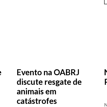
e
Evento na OABRJ
discute resgate de
animais em
catástrofes
N