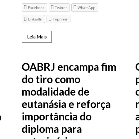
Facebook
Twitter
WhatsApp
LinkedIn
Imprimir
Leia Mais
OABRJ encampa fim
do tiro como
modalidade de
eutanásia e reforça
m
importância do
diploma para