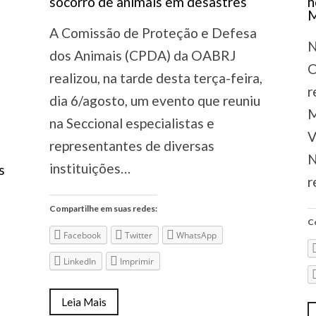
A Comissão de Proteção e Defesa
N
dos Animais (CPDA) da OABRJ
O
realizou, na tarde desta terça-feira,
r
dia 6/agosto, um evento que reuniu
M
na Seccional especialistas e
V
representantes de diversas
N
instituições…
r
Compartilhe em suas redes:
Co
Facebook
Twitter
WhatsApp
LinkedIn
Imprimir
Leia Mais