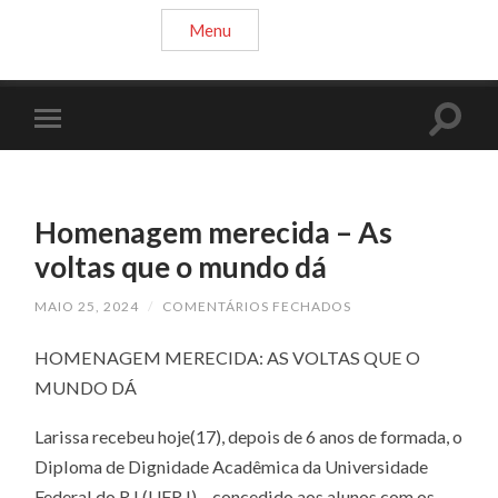
Menu
Homenagem merecida – As
voltas que o mundo dá
EM
MAIO 25, 2024
/
COMENTÁRIOS FECHADOS
HOMENAGEM
MERECIDA
HOMENAGEM MERECIDA: AS VOLTAS QUE O
–
AS
MUNDO DÁ
VOLTAS
QUE
O
Larissa recebeu hoje(17), depois de 6 anos de formada, o
MUNDO
DÁ
Diploma de Dignidade Acadêmica da Universidade
Federal do RJ (UFRJ) – concedido aos alunos com os