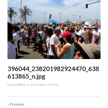
396044_238201982924470_638
613865_n.jpg
NOVEMBRO 4, 2017
960
x
720 PX
« Previous