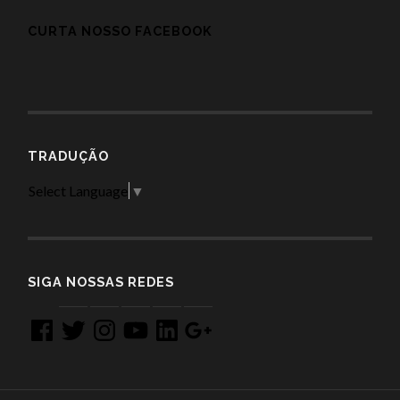
CURTA NOSSO FACEBOOK
TRADUÇÃO
Select Language
▼
SIGA NOSSAS REDES
Facebook
Twitter
Instagram
YouTube
LinkedIn
Google
+