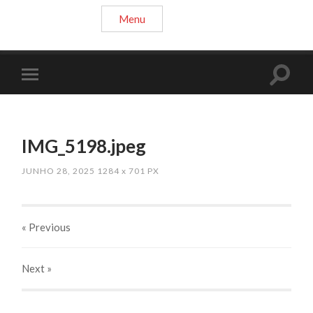
Menu
IMG_5198.jpeg
JUNHO 28, 2025
1284
x
701 PX
« Previous
Next
»