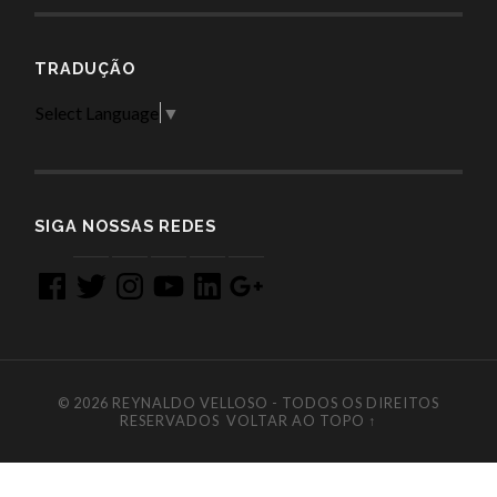
TRADUÇÃO
Select Language
▼
SIGA NOSSAS REDES
Facebook
Twitter
Instagram
YouTube
LinkedIn
Google
+
© 2026
REYNALDO VELLOSO - TODOS OS DIREITOS
RESERVADOS
VOLTAR AO TOPO ↑