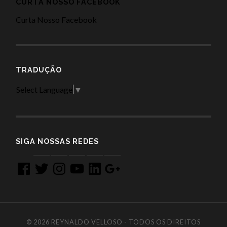
CURTA NOSSO FACEBOOK
Curta Nosso Facebook
TRADUÇÃO
Select Language
▼
SIGA NOSSAS REDES
Facebook
Twitter
Instagram
YouTube
LinkedIn
Google
+
© 2026
REYNALDO VELLOSO - TODOS OS DIREITOS