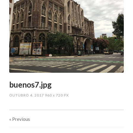
buenos7.jpg
OUTUBRO 4, 2017
960
x
720 PX
« Previous