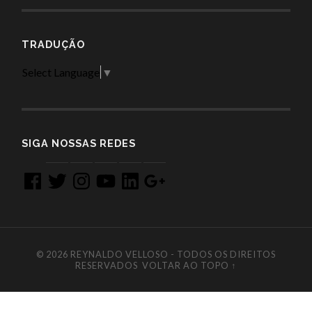
TRADUÇÃO
Select Language
▼
SIGA NOSSAS REDES
Facebook
Twitter
Instagram
YouTube
LinkedIn
Google
+
© 2026
REYNALDO VELLOSO - TODOS OS DIREITOS
RESERVADOS
VOLTAR AO TOPO ↑