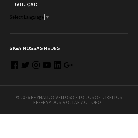
TRADUÇÃO
Select Language
▼
SIGA NOSSAS REDES
Facebook
Twitter
Instagram
YouTube
LinkedIn
Google
+
© 2026
REYNALDO VELLOSO - TODOS OS DIREITOS
RESERVADOS
VOLTAR AO TOPO ↑