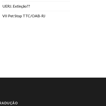
UERJ. Extinção??
VII Pet Stop TTC/OAB-RJ
RADUÇÃO