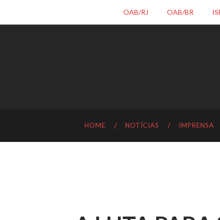
OAB/RJ
OAB/BR
IS
HOME
NOTÍCIAS
IMPRENSA