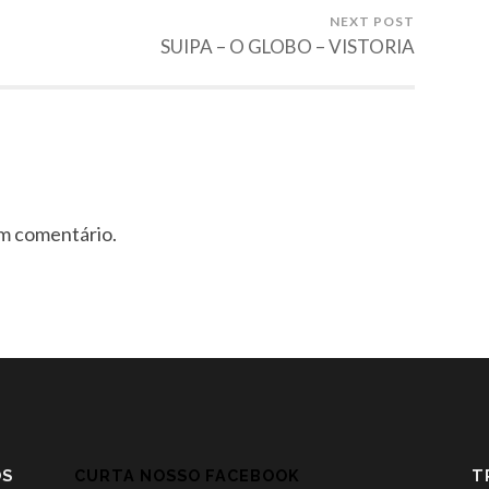
NEXT POST
SUIPA – O GLOBO – VISTORIA
um comentário.
OS
CURTA NOSSO FACEBOOK
T