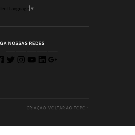
lect Language
▼
IGA NOSSAS REDES
acebook
Twitter
Instagram
YouTube
LinkedIn
Google
+
CRIAÇÃO
VOLTAR AO TOPO ↑