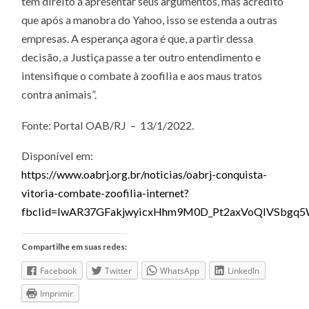
têm direito a apresentar seus argumentos, mas acredito
que após a manobra do Yahoo, isso se estenda a outras
empresas. A esperança agora é que, a partir dessa
decisão, a Justiça passe a ter outro entendimento e
intensifique o combate à zoofilia e aos maus tratos
contra animais”.
Fonte: Portal OAB/RJ – 13/1/2022.
Disponível em:
https://www.oabrj.org.br/noticias/oabrj-conquista-
vitoria-combate-zoofilia-internet?
fbclid=IwAR37GFakjwyicxHhm9M0D_Pt2axVoQIVSbg
Compartilhe em suas redes:
Facebook
Twitter
WhatsApp
LinkedIn
Imprimir