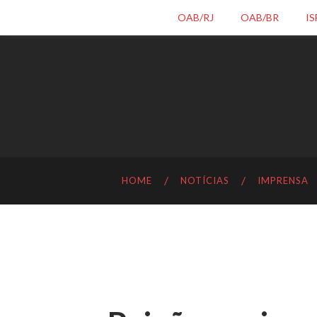
OAB/RJ
OAB/BR
IS
HOME
NOTÍCIAS
IMPRENSA