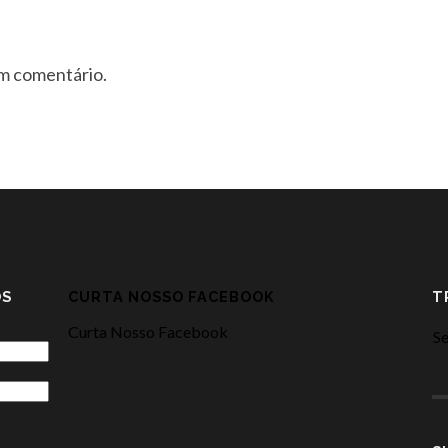
um comentário.
OS
CURTA NOSSO FACEBOOK
T
Curta Nosso Facebook
Se