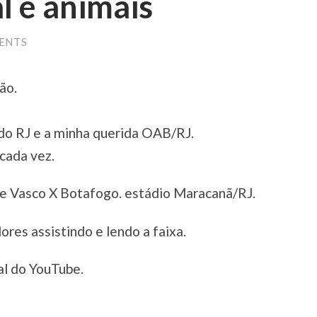
l e animais
ENTS
ão.
do RJ e a minha querida OAB/RJ.
cada vez.
re Vasco X Botafogo. estádio Maracanã/RJ.
res assistindo e lendo a faixa.
al do YouTube.