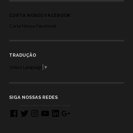
CURTA NOSSO FACEBOOK
Curta Nosso Facebook
TRADUÇÃO
Select Language
▼
SIGA NOSSAS REDES
Facebook
Twitter
Instagram
YouTube
LinkedIn
Google
+