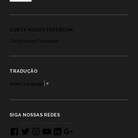
CURTA NOSSO FACEBOOK
Curta Nosso Facebook
TRADUÇÃO
Select Language
▼
SIGA NOSSAS REDES
Facebook
Twitter
Instagram
YouTube
LinkedIn
Google
+