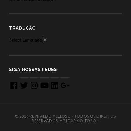
TRADUÇÃO
Select Language
▼
SIGA NOSSAS REDES
Facebook
Twitter
Instagram
YouTube
LinkedIn
Google
+
© 2026
REYNALDO VELLOSO - TODOS OS DIREITOS
RESERVADOS
VOLTAR AO TOPO ↑