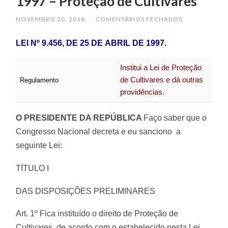
1997 – Proteção de Cultivares
EM
NOVEMBRO 20, 2018
/
COMENTÁRIOS FECHADOS
LEI
N°
9.456
LEI Nº 9.456, DE 25 DE ABRIL DE 1997.
DE
25
DE
Institui a Lei de Proteção
ABRIL
DE
de Cultivares e dá outras
Regulamento
1997
providências.
–
PROTEÇÃO
DE
O PRESIDENTE DA REPÚBLICA
Faço saber que o
CULTIVARES
Congresso Nacional decreta e eu sanciono a
seguinte Lei:
TÍTULO I
DAS DISPOSIÇÕES PRELIMINARES
Art. 1º Fica instituído o direito de Proteção de
Cultivares, de acordo com o estabelecido nesta Lei.