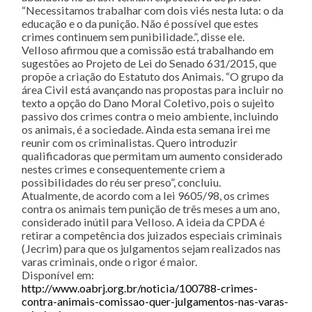
“Necessitamos trabalhar com dois viés nesta luta: o da
educação e o da punição. Não é possível que estes
crimes continuem sem punibilidade.”, disse ele.
Velloso afirmou que a comissão está trabalhando em
sugestões ao Projeto de Lei do Senado 631/2015, que
propõe a criação do Estatuto dos Animais. “O grupo da
área Civil está avançando nas propostas para incluir no
texto a opção do Dano Moral Coletivo, pois o sujeito
passivo dos crimes contra o meio ambiente, incluindo
os animais, é a sociedade. Ainda esta semana irei me
reunir com os criminalistas. Quero introduzir
qualificadoras que permitam um aumento considerado
nestes crimes e consequentemente criem a
possibilidades do réu ser preso”, concluiu.
Atualmente, de acordo com a lei 9605/98, os crimes
contra os animais tem punição de três meses a um ano,
considerado inútil para Velloso. A ideia da CPDA é
retirar a competência dos juizados especiais criminais
(Jecrim) para que os julgamentos sejam realizados nas
varas criminais, onde o rigor é maior.
Disponível em:
http://www.oabrj.org.br/noticia/100788-crimes-
contra-animais-comissao-quer-julgamentos-nas-varas-