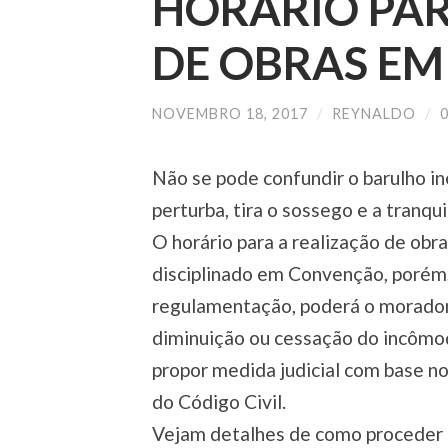
HORÁRIO PAR
DE OBRAS E
NOVEMBRO 18, 2017
/
REYNALDO
/
Não se pode confundir o barulho in
perturba, tira o sossego e a tranqu
O horário para a realização de ob
disciplinado em Convenção, porém, 
regulamentação, poderá o morador 
diminuição ou cessação do incômod
propor medida judicial co
m base no
do Código Civil.
Vejam detalhes de como proceder