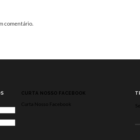
um comentário.
OS
CURTA NOSSO FACEBOOK
T
Curta Nosso Facebook
Se