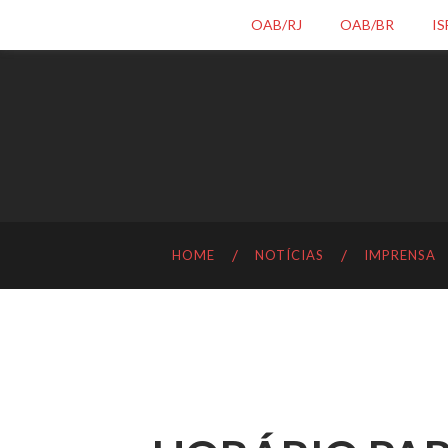
OAB/RJ
OAB/BR
IS
HOME
NOTÍCIAS
IMPRENSA